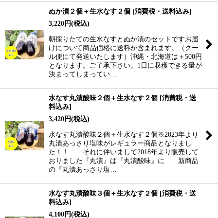
ぬか漬２個＋生水なす２個
[
消費税・送料込み
]
3,220
円
(税込)
朝採りたての生水なすとぬか漬のセットですお届
けについて商品価格に送料が含まれます。（クー
ル便にて発送いたします）沖縄・北海道は＋500円
となります。ご了承下さい。1日に収穫できる量が
決まってしまってい…
水なす丸漬酸味２個＋生水なす２個
[
消費税・送
料込み
]
3,420
円
(税込)
水なす丸漬酸味２個＋生水なす２個※2023年より
丸漬あっさり塩味がレギュラー商品となりまし
た！！ それに伴いまして2018年より販売して
おりました『丸漬』は『丸漬酸味』に 新商品
の『丸漬あっさり塩…
水なす丸漬酸味３個＋生水なす２個
[
消費税・送
料込み
]
4,100
円
(税込)