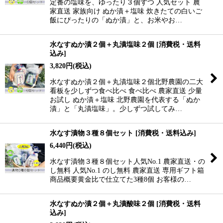
定番の塩味を、ゆったり３個ずつ 人気セット 農
家直送 家族向け ぬか漬＋塩味 炊きたての白いご
飯にぴったりの「ぬか漬」と、お米やお…
水なすぬか漬２個＋丸漬塩味２個
[
消費税・送料
込み
]
3,820
円
(税込)
水なすぬか漬２個＋丸漬塩味２個北野農園の二大
看板を少しずつ食べ比べ 食べ比べ 農家直送 少量
お試し ぬか漬＋塩味 北野農園を代表する「ぬか
漬」と「丸漬塩味」。少しずつ試してみ…
水なす漬物３種８個セット
[
消費税・送料込み
]
6,440
円
(税込)
水なす漬物３種８個セット人気No.1 農家直送・の
し無料 人気No.1 のし無料 農家直送 専用ギフト箱
商品概要黄金比で仕立てた3種8個 お客様の…
水なすぬか漬２個＋丸漬酸味２個
[
消費税・送料
込み
]