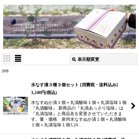
表示順変更
閉じる
28
件
表示数
:
水なす漬３種３個セット
[
消費税・送料込み
]
3,240
円
(税込)
並び順
:
水なすぬか漬１個＋丸漬酸味１個＋丸漬塩味１個
『丸漬酸味』 新商品の『丸漬あっさり塩味』は
絞り込む
『丸漬塩味』と商品名を変更させていただきま
す。量・価格 泉州水なすぬか漬１個＋丸漬酸味
１個＋丸漬塩味１個3,24…