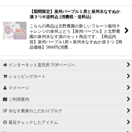
【期間限定】泉州パープル１房と泉州水なすぬか
漬３つ※送料込
[
消費税・送料込
]
こちらの商品は北野農園の新しいフルーツ栽培チ
ャレンジの泉州ぶどう【泉州パープル】と北野農
園の泉州水なす漬のセット商品です。【商品内
容】泉州パープル1房＋泉州水なすぬか漬３つ【商
品価格】5800円(消費…
インターネット直売所 TOPページへ
ショッピングカート
マイページ
ご利用案内
水なす農家のこだわりブログ
最近チェックしたアイテム