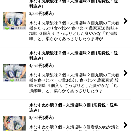
水なす丸漬酸味３個＋丸漬塩味３個
[
消費税・送
料込み
]
5,380
円
(税込)
水なす丸漬酸味３個＋丸漬塩味３個丸漬の二大看
板をたっぷり食べ比べ 食べ比べ 農家直送 酸味＋
塩味 ６個入り さっぱりとした爽やかな「丸漬酸
味」と、柔らかくあっさりしたうま味が…
水なす丸漬酸味２個＋丸漬塩味２個
[
消費税・送
料込み
]
4,020
円
(税込)
水なす丸漬酸味２個＋丸漬塩味２個丸漬の二大看
板を食べ比べ・少量お試し 食べ比べ 農家直送 酸
味＋塩味 ４個入り さっぱりとした爽やかな「丸
漬酸味」と、柔らかくあっさりしたうま…
水なすぬか漬３個＋丸漬塩味３個
[
消費税・送料
込み
]
5,080
円
(税込)
水なすぬか漬３個＋丸漬塩味３個看板のぬか漬と