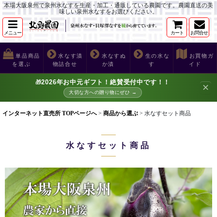
本場大阪泉州で泉州水なすを生産・加工・通販している農園です。農園直送の美
味しい泉州水なすをお選びください。
メニュー
カート
お問合せ
単品商品
水なす漬
水なすぬ
生の水な
お買物ガ
を選ぶ
物詰合せ
か漬
す
イド
2026年お中元ギフト！絶賛受付中です！！
🎁
✕
大切な方への贈り物にぜひ →
インターネット直売所 TOPページへ
>
商品から選ぶ
>
水なすセット商品
水なすセット商品