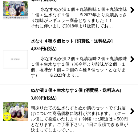
水なすぬか漬１個＋丸漬酸味１個＋丸漬塩味
１個＋生水なす１個 ※2023年より丸漬あっさ
り塩味がレギュラー商品となりました！！
それに伴いまして2018年より販売してお…
水なす４種６個セット
[
消費税・送料込み
]
4,880
円
(税込)
水なすぬか漬２個＋丸漬塩味２個＋丸漬酸味
１個＋生水なす１個（※今年より酸味が２個→１
個、塩味が１個→２個の４種６個セットとなりま
す） ※2023年より…
ぬか漬３個＋生水なす２個
[
消費税・送料込み
]
3,800
円
(税込)
朝採りたての生水なすとぬか漬のセットですお届
けについて商品価格に送料が含まれます。（クー
ル便にて発送いたします）沖縄・北海道は＋500円
となります。ご了承下さい。1日に収穫できる量が
決まってしまってい…