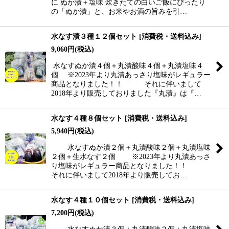
に ぬか漬＋塩味 炊きたての白いご飯にぴったり
の「ぬか漬」と、お米やお酒の旨みを引…
水なす漬３種１２個セット
[
消費税・送料込み
]
9,060
円
(税込)
水なすぬか漬４個＋丸漬酸味４個＋丸漬塩味４
個 ※2023年より丸漬あっさり塩味がレギュラー
商品となりました！！ それに伴いまして
2018年より販売しておりました『丸漬』は『…
水なす４種８個セット
[
消費税・送料込み
]
5,940
円
(税込)
水なすぬか漬２個＋丸漬酸味２個＋丸漬塩味
２個＋生水なす２個 ※2023年より丸漬あっさ
り塩味がレギュラー商品となりました！！
それに伴いまして2018年より販売してお…
水なす４種１０個セット
[
消費税・送料込み
]
7,200
円
(税込)
水なすぬか漬３個＋丸漬酸味２個＋丸漬塩味