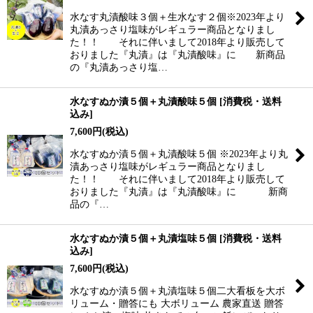
水なす丸漬酸味３個＋生水なす２個※2023年より
丸漬あっさり塩味がレギュラー商品となりまし
た！！ それに伴いまして2018年より販売して
おりました『丸漬』は『丸漬酸味』に 新商品
の『丸漬あっさり塩…
水なすぬか漬５個＋丸漬酸味５個
[
消費税・送料
込み
]
7,600
円
(税込)
水なすぬか漬５個＋丸漬酸味５個 ※2023年より丸
漬あっさり塩味がレギュラー商品となりまし
た！！ それに伴いまして2018年より販売して
おりました『丸漬』は『丸漬酸味』に 新商
品の『…
水なすぬか漬５個＋丸漬塩味５個
[
消費税・送料
込み
]
7,600
円
(税込)
水なすぬか漬５個＋丸漬塩味５個二大看板を大ボ
リューム・贈答にも 大ボリューム 農家直送 贈答