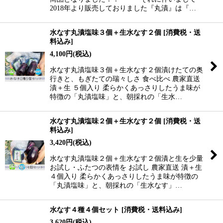
2018年より販売しておりました『丸漬』は『…
水なす丸漬塩味３個＋生水なす２個
[
消費税・送
料込み
]
4,100
円
(税込)
水なす丸漬塩味３個＋生水なす２個漬けたての奥
行きと、もぎたての瑞々しさ 食べ比べ 農家直送
漬＋生 ５個入り 柔らかくあっさりしたうま味が
特徴の「丸漬塩味」と、朝採れの「生水…
水なす丸漬塩味２個＋生水なす２個
[
消費税・送
料込み
]
3,420
円
(税込)
水なす丸漬塩味２個＋生水なす２個漬と生を少量
お試し・ふたつの表情を お試し 農家直送 漬＋生
４個入り 柔らかくあっさりしたうま味が特徴の
「丸漬塩味」と、朝採れの「生水なす」…
水なす４種４個セット
[
消費税・送料込み
]
3,620
円
(税込)