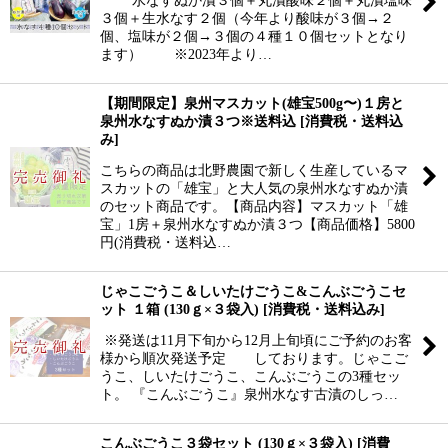
３個＋生水なす２個（今年より酸味が３個→２
個、塩味が２個→３個の４種１０個セットとなり
ます） ※2023年より…
【期間限定】泉州マスカット(雄宝500g〜)１房と
泉州水なすぬか漬３つ※送料込
[
消費税・送料込
み
]
こちらの商品は北野農園で新しく生産しているマ
スカットの「雄宝」と大人気の泉州水なすぬか漬
のセット商品です。【商品内容】マスカット「雄
宝」1房＋泉州水なすぬか漬３つ【商品価格】5800
円(消費税・送料込…
じゃこごうこ＆しいたけごうこ&こんぶごうこセ
ット １箱 (130ｇ×３袋入)
[
消費税・送料込み
]
※発送は11月下旬から12月上旬頃にご予約のお客
様から順次発送予定 しております。じゃこご
うこ、しいたけごうこ、こんぶごうこの3種セッ
ト。 『こんぶごうこ』泉州水なす古漬のしっ…
こんぶごうこ３袋セット (130ｇ×３袋入)
[
消費