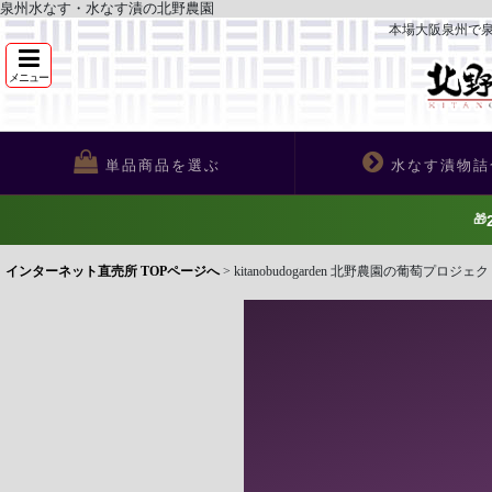
泉州水なす・水なす漬の北野農園
本場大阪泉州で
メニュー
単品商品を選ぶ
水なす漬物詰
🎁
インターネット直売所 TOPページへ
>
kitanobudogarden 北野農園の葡萄プロジェ