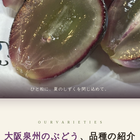
ひと粒に、夏のしずくを閉じ込めて。
O U R V A R I E T I E S
大阪泉州のぶどう
、品種の紹介