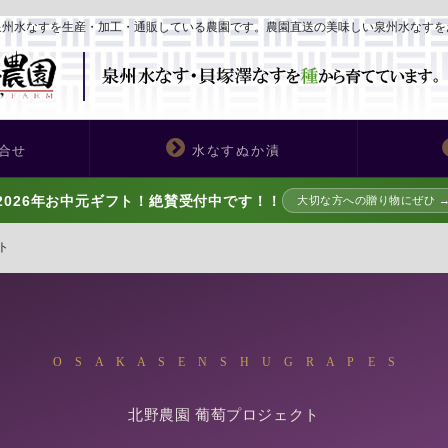
泉州水なすを生産・加工・通販している農園です。農園直送の美味しい泉州水なすを
合せ
水なすぬか漬
2026年お中元ギフト！絶賛受付中です！！
大切な方への贈り物にぜひ 
クト
O S A K A S E N S H U G R A P E S
北野農園 葡萄プロジェクト