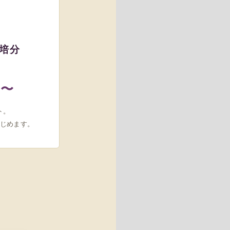
培分
〜
ト。
じめます。