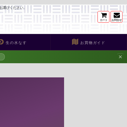
お選びください。
カート
お問合せ
生の水なす
お買物ガイド
✕
→