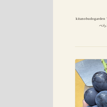
kitanobudo
べら