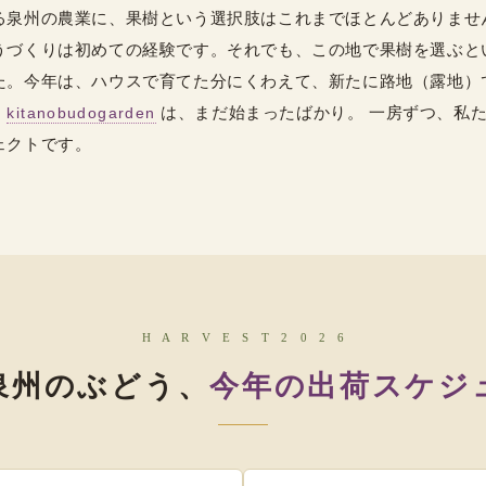
る泉州の農業に、果樹という選択肢はこれまでほとんどありませ
うづくりは初めての経験です。それでも、この地で果樹を選ぶと
た。今年は、ハウスで育てた分にくわえて、新たに路地（露地）
。
は、まだ始まったばかり。 一房ずつ、私
kitanobudogarden
ェクトです。
H A R V E S T 2 0 2 6
泉州のぶどう、
今年の出荷スケジ