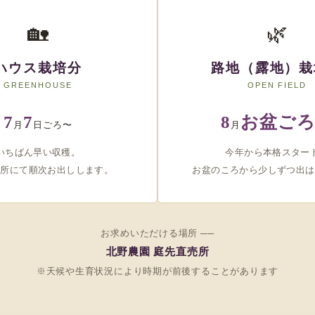
🏡
🌿
ハウス栽培分
路地（露地）栽
GREENHOUSE
OPEN FIELD
7
7
8
お盆ごろ
月
日ごろ〜
月
いちばん早い収穫。
今年から本格スター
売所にて順次お出しします。
お盆のころから少しずつ出は
お求めいただける場所 ──
北野農園 庭先直売所
※天候や生育状況により時期が前後することがあります