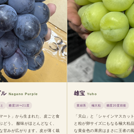
プル
雄宝
Nagano Purple
Yuho
ごと
糖度18〜21度
黄緑系
極大粒
糖度20度前後
マート」から生まれた、皮ごと食
「天山」と「シャインマスカッ
ぶどう。 酸味がほとんどなく、
と粒が卵サイズにもなる極大粒品
な甘みが広がります。皮が薄く栽
な黄金色の果房はまさに王者の