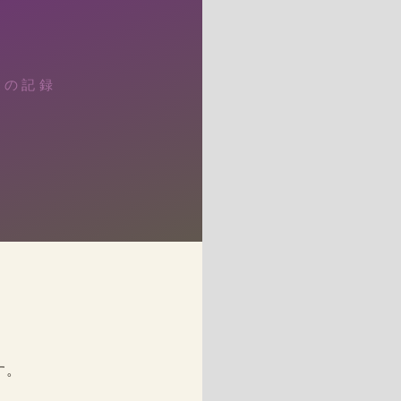
りの記録
す。