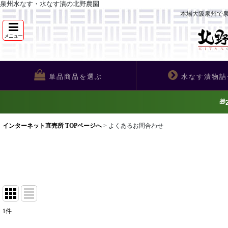
泉州水なす・水なす漬の北野農園
本場大阪泉州で
メニュー
単品商品を選ぶ
水なす漬物詰
🎁
インターネット直売所 TOPページへ
>
よくあるお問合わせ
1
件