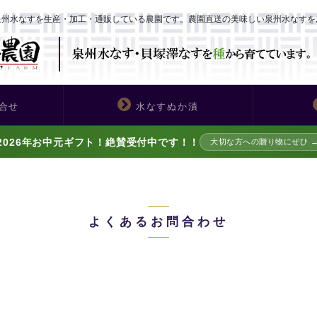
泉州水なすを生産・加工・通販している農園です。農園直送の美味しい泉州水なすを
合せ
水なすぬか漬
2026年お中元ギフト！絶賛受付中です！！
大切な方への贈り物にぜひ 
よくあるお問合わせ