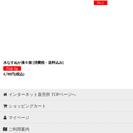
No.1
水なすぬか漬６個
[
消費税・送料込み
]
4,780
円
(税込)
インターネット直売所 TOPページへ
ショッピングカート
マイページ
ご利用案内