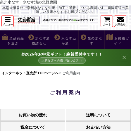
泉州水なす・水なす漬の北野農園
本場大阪泉州で泉州水なすを生産・加工・通販している農園です。農園直送の美
味しい泉州水なすをお選びください。
メニュー
カート
お問合せ
単品商品
水なす漬
水なすぬ
生の水な
お買物ガ
を選ぶ
物詰合せ
か漬
す
イド
2026年お中元ギフト！絶賛受付中です！！
🎁
✕
大切な方への贈り物にぜひ →
インターネット直売所 TOPページへ
>
ご利用案内
ご利用案内
お買い物の流れ
送料について
税金について
お支払い方法