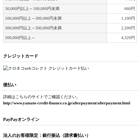
30,000
円
以上～100,000
円
未満
660
円
100,000
円
以上～300,000
円
未満
1,100
円
300,000
円
以上～500,000
円
未満
2,200
円
500,000
円
以上～
4,320
円
クレジットカード
後払い
詳細はこちらのサイトでご確認ください。
http://www.yamato-credit-finance.co.jp/afterpayment/afterpayment.html
PayPayオンライン
法人のお客様限定：銀行振込（請求書払い）