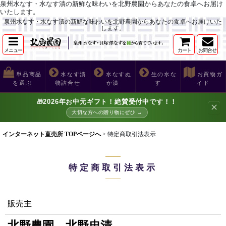
泉州水なす・水なす漬の新鮮な味わいを北野農園からあなたの食卓へお届け
いたします。
泉州水なす・水なす漬の新鮮な味わいを北野農園からあなたの食卓へお届けいた
します。
メニュー
カート
お問合せ
単品商品
水なす漬
水なすぬ
生の水な
お買物ガ
を選ぶ
物詰合せ
か漬
す
イド
2026年お中元ギフト！絶賛受付中です！！
🎁
✕
大切な方への贈り物にぜひ →
インターネット直売所 TOPページへ
>
特定商取引法表示
特定商取引法表示
販売主
北野農園 北野忠清