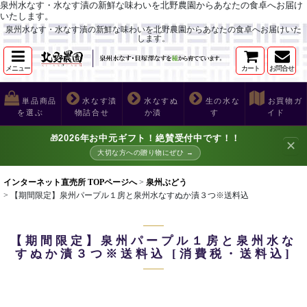
泉州水なす・水なす漬の新鮮な味わいを北野農園からあなたの食卓へお届け
いたします。
泉州水なす・水なす漬の新鮮な味わいを北野農園からあなたの食卓へお届けいた
します。
メニュー
カート
お問合せ
単品商品
水なす漬
水なすぬ
生の水な
お買物ガ
を選ぶ
物詰合せ
か漬
す
イド
2026年お中元ギフト！絶賛受付中です！！
🎁
✕
大切な方への贈り物にぜひ →
インターネット直売所 TOPページへ
>
泉州ぶどう
>
【期間限定】泉州パープル１房と泉州水なすぬか漬３つ※送料込
【期間限定】泉州パープル１房と泉州水な
すぬか漬３つ※送料込
[
消費税・送料込
]