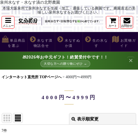
泉州水なす・水なす漬の北野農園
本場大阪泉州で泉州水なすを生産・加工・通販している農園です。農園直送の美
味しい泉州水なすをお選びください。
メニュー
カート
お問合せ
単品商品
水なす漬
水なすぬ
生の水な
お買物ガ
を選ぶ
物詰合せ
か漬
す
イド
2026年お中元ギフト！絶賛受付中です！！
🎁
✕
大切な方への贈り物にぜひ →
インターネット直売所 TOPページへ
>
4000円〜4999円
4000円〜4999円
表示順変更
閉じる
7
件
表示数
: