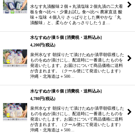
水なす丸漬酸味２個＋丸漬塩味２個丸漬の二大看
板を食べ比べ・少量お試し 食べ比べ 農家直送 酸
味＋塩味 ４個入り さっぱりとした爽やかな「丸
漬酸味」と、柔らかくあっさりしたうま…
水なすぬか漬５個
[
消費税・送料込み
]
4,200
円
(税込)
泉州水なす 朝採りたて漬けたぬか漬早朝収穫した
ものをぬか漬けにし、配送時に一番適したものを
発送いたします。お届けについて商品価格に送料
が含まれます。（クール便にて発送いたします）
沖縄・北海道は＋500…
水なすぬか漬６個
[
消費税・送料込み
]
4,780
円
(税込)
泉州水なす 朝採りたて漬けたぬか漬早朝収穫した
ものをぬか漬けにし、配送時に一番適したものを
発送いたします。お届けについて商品価格に送料
が含まれます。（クール便にて発送いたします）
沖縄・北海道は＋500…