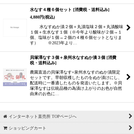
水なす４種６個セット
[
消費税・送料込み
]
4,880
円
(税込)
水なすぬか漬２個＋丸漬塩味２個＋丸漬酸味
１個＋生水なす１個（※今年より酸味が２個→１
個、塩味が１個→２個の４種６個セットとなりま
す） ※2023年より…
貝塚澤なす３個＋泉州水なすぬか漬３個
[
消費
税・送料込み
]
農園直送の貝塚澤なす×泉州水なすのぬか漬限定
セットです。早朝収穫したものをぬか漬けにし、
配送時に一番適したものを発送いたします。※貝
塚澤なすは伝統品種の為漬け上がりのお色が自然
由来のお色に…
インターネット直売所 TOPページへ
ショッピングカート