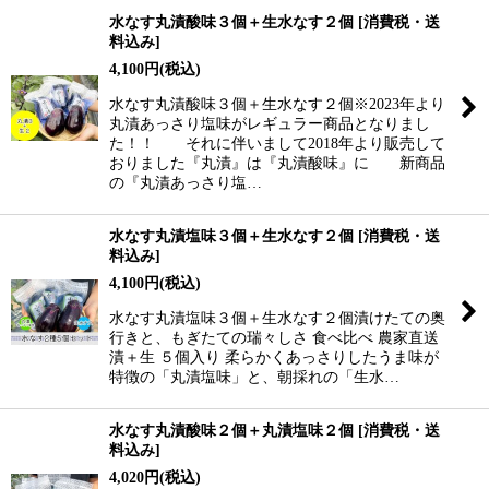
水なす丸漬酸味３個＋生水なす２個
[
消費税・送
料込み
]
並び順
:
4,100
円
(税込)
水なす丸漬酸味３個＋生水なす２個※2023年より
絞り込む
丸漬あっさり塩味がレギュラー商品となりまし
た！！ それに伴いまして2018年より販売して
おりました『丸漬』は『丸漬酸味』に 新商品
の『丸漬あっさり塩…
水なす丸漬塩味３個＋生水なす２個
[
消費税・送
料込み
]
4,100
円
(税込)
水なす丸漬塩味３個＋生水なす２個漬けたての奥
行きと、もぎたての瑞々しさ 食べ比べ 農家直送
漬＋生 ５個入り 柔らかくあっさりしたうま味が
特徴の「丸漬塩味」と、朝採れの「生水…
水なす丸漬酸味２個＋丸漬塩味２個
[
消費税・送
料込み
]
4,020
円
(税込)