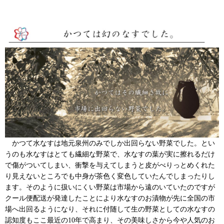
かつて水なすは地元泉州のみでしか出回らない野菜でした。とい
うのも水なすはとても繊細な野菜で、水なすの葉が実に擦れるだけ
で傷がついてしまい、衝撃を与えてしまうと皮がべりっとめくれた
り見えないところでも中身が茶色く変色していたんでしまったりし
ます。そのように扱いにくい野菜は市場から遠のいていたのですが
クール便配送が発達したことにより水なすのお漬物が先に全国の市
場へ出回るようになり、それに付随して生の野菜としての水なすの
認知度もここ最近の10年で高まり、その美味しさから今や人気のお