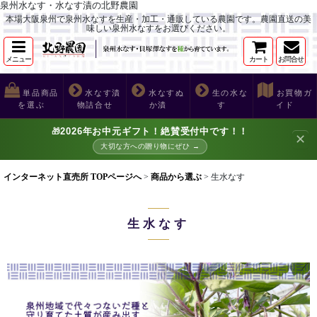
泉州水なす・水なす漬の北野農園
本場大阪泉州で泉州水なすを生産・加工・通販している農園です。農園直送の美
味しい泉州水なすをお選びください。
メニュー
カート
お問合せ
単品商品
水なす漬
水なすぬ
生の水な
お買物ガ
を選ぶ
物詰合せ
か漬
す
イド
2026年お中元ギフト！絶賛受付中です！！
🎁
✕
大切な方への贈り物にぜひ →
インターネット直売所 TOPページへ
>
商品から選ぶ
>
生水なす
生水なす