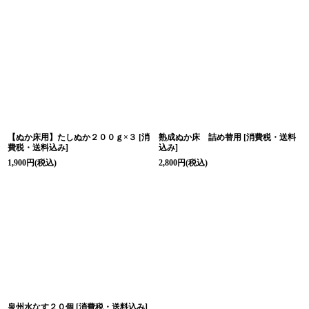
【ぬか床用】たしぬか２００ｇ×３
[
消
熟成ぬか床 詰め替用
[
消費税・送料
費税・送料込み
]
込み
]
1,900
円
(税込)
2,800
円
(税込)
泉州水なす２０個
[
消費税・送料込み
]