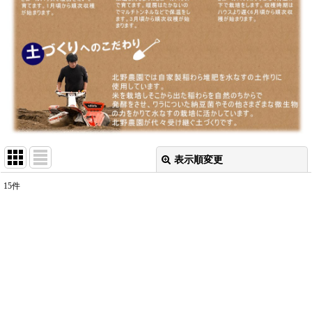
表示順変更
閉じる
15
件
表示数
:
並び順
:
絞り込む